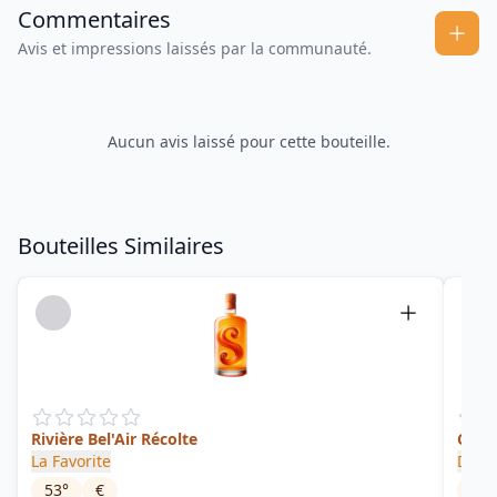
Commentaires
Avis et impressions laissés par la communauté.
Aucun avis laissé pour cette bouteille.
Bouteilles Similaires
Rivière Bel'Air Récolte
Cuvé
La Favorite
Depa
53
°
€
40
°