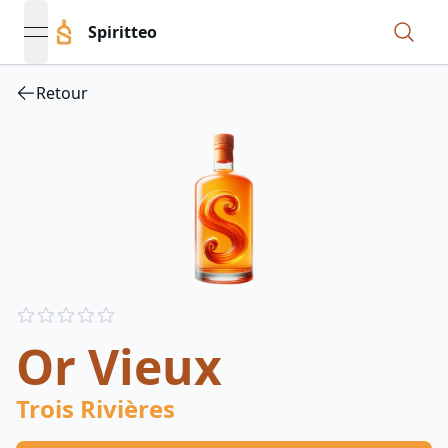
Spiritteo
open navigation menu
Retour
Reviews
out of 5 stars
Or Vieux
Trois Rivières