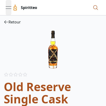
Spiritteo
open navigation menu
Retour
Reviews
out of 5 stars
Old Reserve
Single Cask