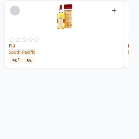
Fiji
Musc
South Pacific
Fiji 
46
°
€€
58
°