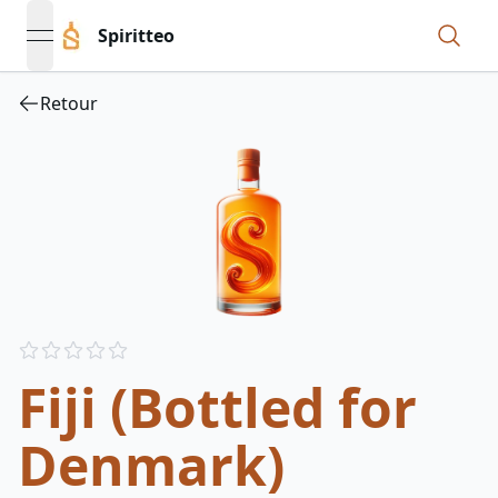
Spiritteo
open navigation menu
Retour
Reviews
out of 5 stars
Fiji (Bottled for
Denmark)