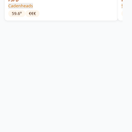
Cadenheads
Sama
59.6
°
€€€
45
°