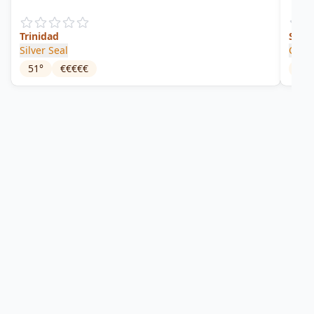
Trinidad
Suga
Silver Seal
Caro
51
°
€€€€€
50
°