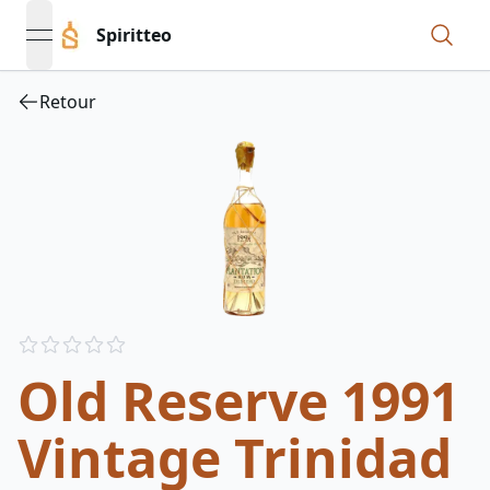
Spiritteo
open navigation menu
Retour
Reviews
out of 5 stars
Old Reserve 1991
Vintage Trinidad