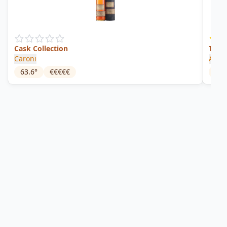
Cask Collection
Trin
Caroni
Anam
63.6
°
€€€€€
65.