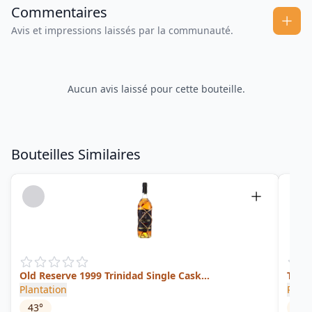
Commentaires
Avis et impressions laissés par la communauté.
Aucun avis laissé pour cette bouteille.
Bouteilles Similaires
Old Reserve 1999 Trinidad Single Cask
Trini
(Haromex.com)
Plantation
Plant
43
°
59.