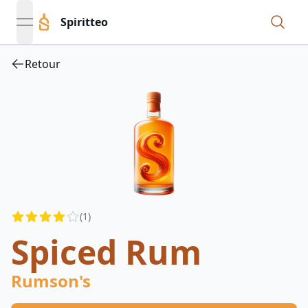
Spiritteo
open navigation menu
Retour
Reviews
(
1
)
3.5
out of 5 stars
Spiced Rum
Rumson's