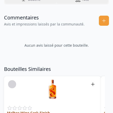
Commentaires
Avis et impressions laissés par la communauté.
Aucun avis laissé pour cette bouteille.
Bouteilles Similaires
Malbec Wine Cask Finish
Carn