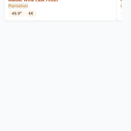
Plantation
Gran
49.9
°
€€
38
°