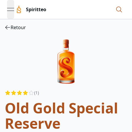
Spiritteo
open navigation menu
Retour
Reviews
(
1
)
3.5
out of 5 stars
Old Gold Special
Reserve