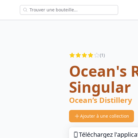
Reviews
(
1
)
3.5
out of 5 stars
Ocean's 
Singular
Ocean’s Distillery
Ajouter à une collection
Téléchargez l'applica