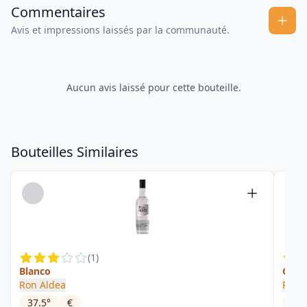
Commentaires
Avis et impressions laissés par la communauté.
Aucun avis laissé pour cette bouteille.
Bouteilles Similaires
(
1
)
Blanco
Caña
Ron Aldea
Ron 
37.5
°
€
42
°