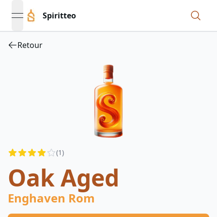
Spiritteo
open navigation menu
Retour
Reviews
(
1
)
3.5
out of 5 stars
Oak Aged
Enghaven Rom