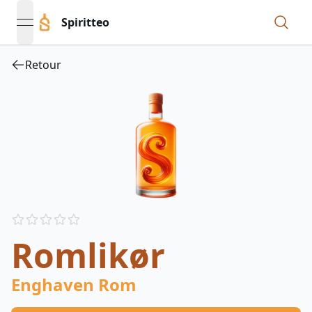
Spiritteo
open navigation menu
Retour
Reviews
out of 5 stars
Romlikør
Enghaven Rom