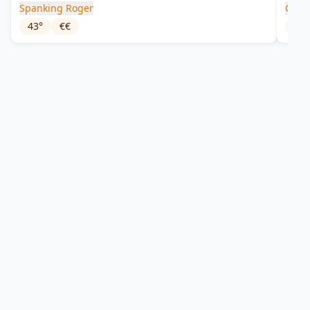
Spanking Roger
Camp
43
°
€€
57
°