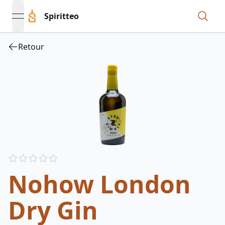
Spiritteo
open navigation menu
Retour
Reviews
out of 5 stars
Nohow London
Dry Gin