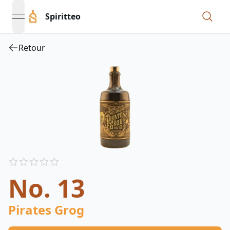
Spiritteo
open navigation menu
Retour
Reviews
out of 5 stars
No. 13
Pirates Grog