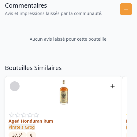
Commentaires
Avis et impressions laissés par la communauté.
Aucun avis laissé pour cette bouteille.
Bouteilles Similaires
Aged Honduran Rum
Meti
Pirate's Grog
Rum 
37.5
°
€
40
°