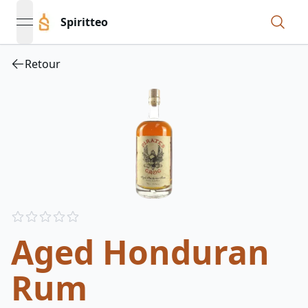
Spiritteo
open navigation menu
Retour
Reviews
out of 5 stars
Aged Honduran
Rum