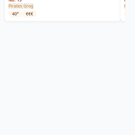
Pirates Grog
Rum 
40
°
€€€
40
°