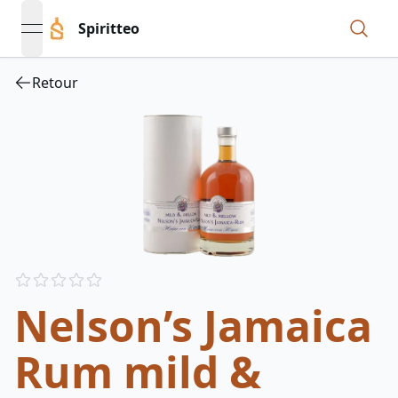
Spiritteo
open navigation menu
Retour
Reviews
out of 5 stars
Nelson’s Jamaica
Rum mild &