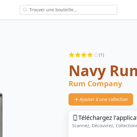
Reviews
(
1
)
3.5
out of 5 stars
Navy Ru
Rum Company
Ajouter à une collection
Téléchargez l'applica
Scannez, Découvrez, Collectionne