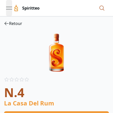
Spiritteo
open navigation menu
Retour
Reviews
out of 5 stars
N.4
La Casa Del Rum