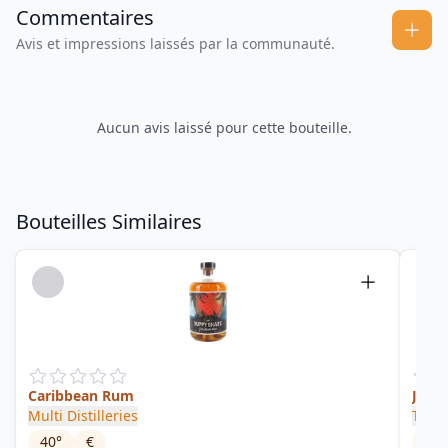
Commentaires
Avis et impressions laissés par la communauté.
Aucun avis laissé pour cette bouteille.
Bouteilles Similaires
Caribbean Rum
Jama
Multi Distilleries
Twel
40
°
€
63
°