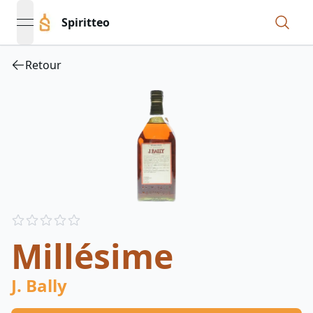
Spiritteo
open navigation menu
Retour
Reviews
out of 5 stars
Millésime
J. Bally