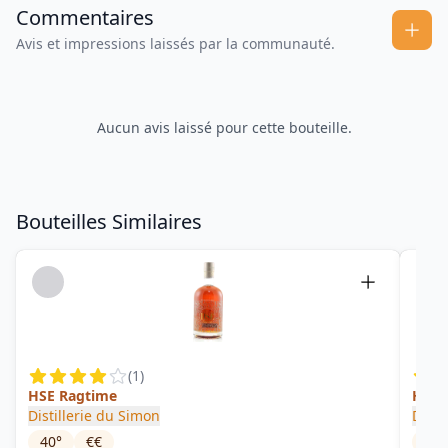
Commentaires
Avis et impressions laissés par la communauté.
Aucun avis laissé pour cette bouteille.
Bouteilles Similaires
(
1
)
HSE Ragtime
HSE 
Distillerie du Simon
Disti
40
°
€€
42
°