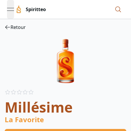
Spiritteo
open navigation menu
Retour
Reviews
out of 5 stars
Millésime
La Favorite