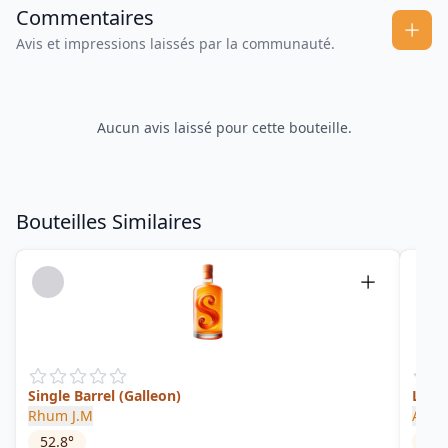
Commentaires
Avis et impressions laissés par la communauté.
Aucun avis laissé pour cette bouteille.
Bouteilles Similaires
Single Barrel (Galleon)
La Pe
Rhum J.M
A171
52.8
°
52
°