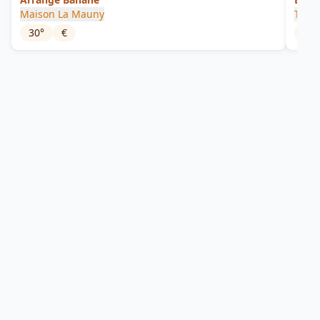
Maison La Mauny
Trois
30
°
€
42
°