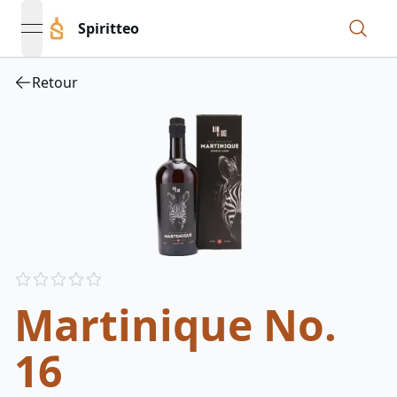
Spiritteo
open navigation menu
Retour
Reviews
out of 5 stars
Martinique No.
16