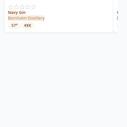
Navy Gin
Cask
Bornholm Distillery
Bornh
57
°
€€€
42
°