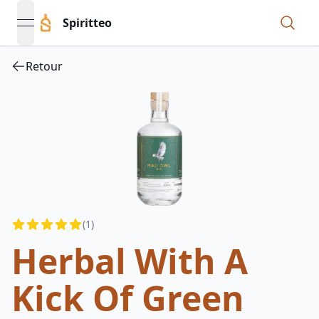
Spiritteo
open navigation menu
Retour
Reviews
(
1
)
4.5
out of 5 stars
Herbal With A
Kick Of Green