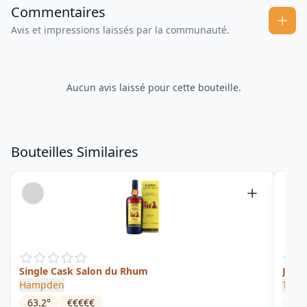
Commentaires
Avis et impressions laissés par la communauté.
Aucun avis laissé pour cette bouteille.
Bouteilles Similaires
Single Cask Salon du Rhum
Jama
Hampden
Trans
63.2
°
€€€€€
46
°