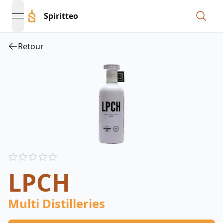
Spiritteo
open navigation menu
Retour
Reviews
out of 5 stars
LPCH
Multi Distilleries