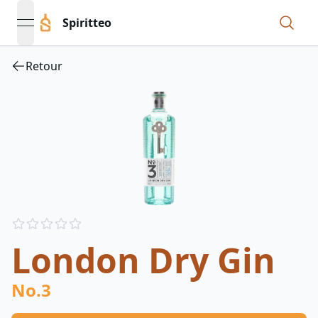
Spiritteo
open navigation menu
Retour
Reviews
out of 5 stars
London Dry Gin
No.3