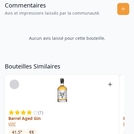
Commentaires
Avis et impressions laissés par la communauté.
Aucun avis laissé pour cette bouteille.
Bouteilles Similaires
(
1
)
Barrel Aged Gin
Dry 
V2C
Rutte
41.5
°
€€
43
°