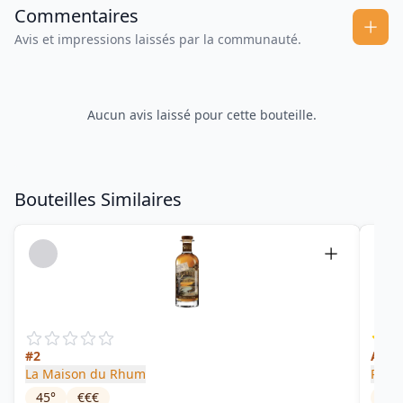
Commentaires
Avis et impressions laissés par la communauté.
Aucun avis laissé pour cette bouteille.
Bouteilles Similaires
#2
Arran
La Maison du Rhum
Riviè
45
°
€€€
35
°