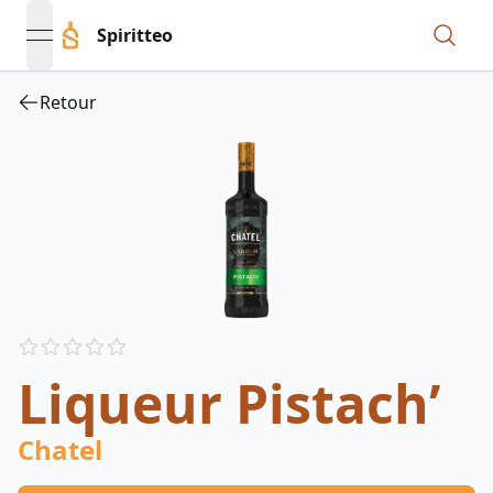
Spiritteo
open navigation menu
Retour
Reviews
out of 5 stars
Liqueur Pistach’
Chatel