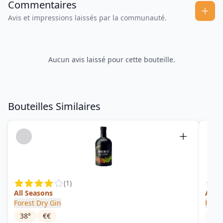
Commentaires
Avis et impressions laissés par la communauté.
Aucun avis laissé pour cette bouteille.
Bouteilles Similaires
(
1
)
All Seasons
Autu
Forest Dry Gin
Flow
38
°
€€
38
°