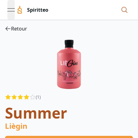
Spiritteo
open navigation menu
Retour
Reviews
(
1
)
4
out of 5 stars
Summer
Liègin