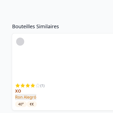
Bouteilles Similaires
(
1
)
XO
Ron Alegró
40
°
€€