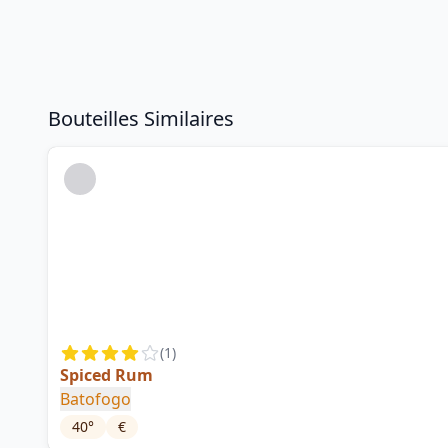
Bouteilles Similaires
(
1
)
Spiced Rum
Batofogo
40
°
€