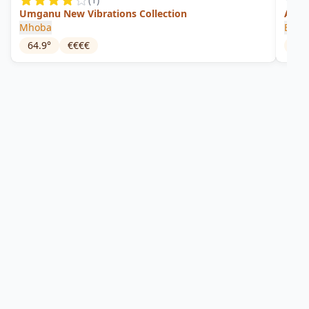
Umganu New Vibrations Collection
Afri
Mhoba
Elep
64.9
°
€€€€
43
°