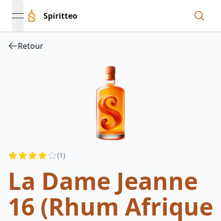
Spiritteo
open navigation menu
Retour
Reviews
(
1
)
4
out of 5 stars
La Dame Jeanne
16 (Rhum Afrique