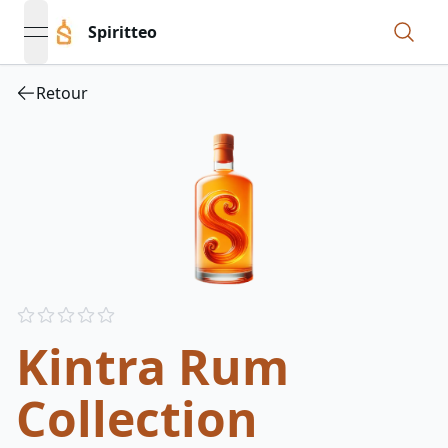
Spiritteo
open navigation menu
Retour
Reviews
out of 5 stars
Kintra Rum
Collection