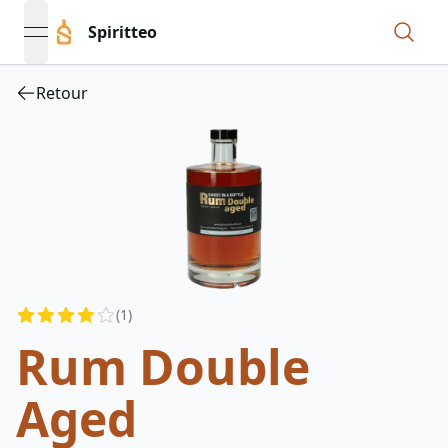
Spiritteo
open navigation menu
Retour
Reviews
(
1
)
4
out of 5 stars
Rum Double
Aged