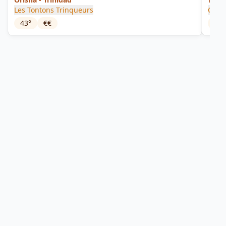
Les Tontons Trinqueurs
Cade
43
°
€€
62.