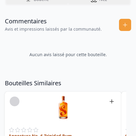
Commentaires
Avis et impressions laissés par la communauté.
Aucun avis laissé pour cette bouteille.
Bouteilles Similaires
Angostura No. 6 Trinidad Rum
Old R