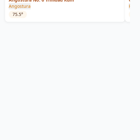
Angostura
Plant
75.5
°
53
°