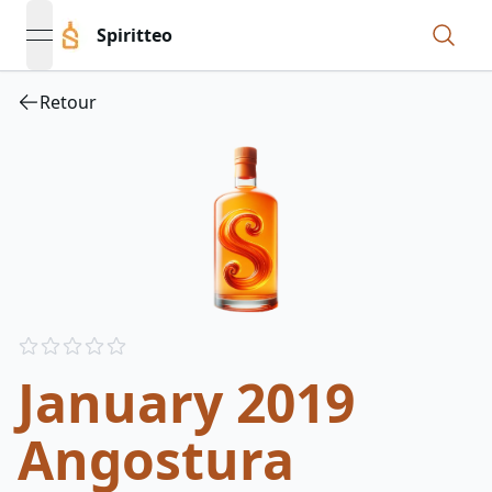
Spiritteo
open navigation menu
Retour
Reviews
out of 5 stars
January 2019
Angostura