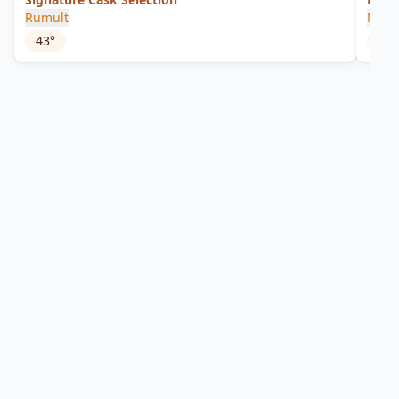
Rumult
Manu
43
°
40
°