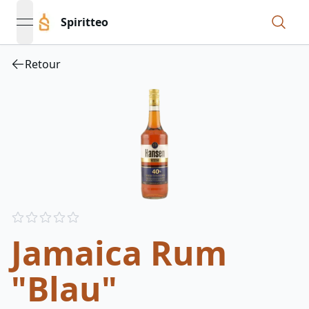
Spiritteo
open navigation menu
Retour
Reviews
out of 5 stars
Jamaica Rum
"Blau"