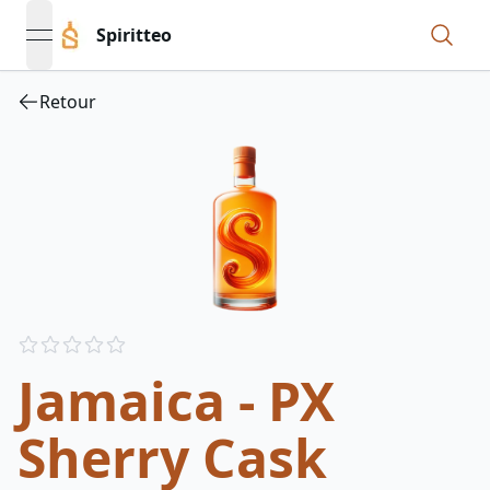
Spiritteo
open navigation menu
Retour
Reviews
out of 5 stars
Jamaica - PX
Sherry Cask