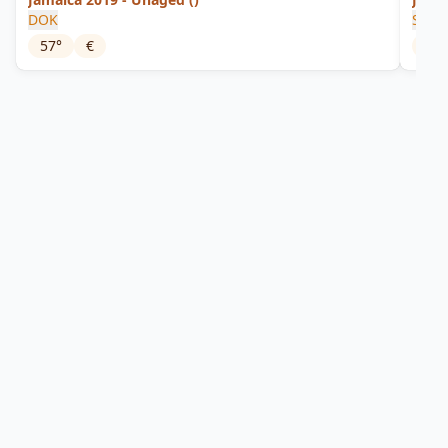
DOK
Sama
57
°
€
45
°