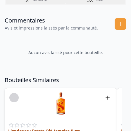
Commentaires
Avis et impressions laissés par la communauté.
Aucun avis laissé pour cette bouteille.
Bouteilles Similaires
Llandovery Estate Old Jamaica Rum
Mill