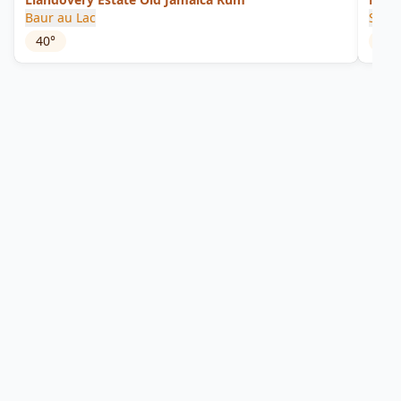
Baur au Lac
Silve
40
°
55
°