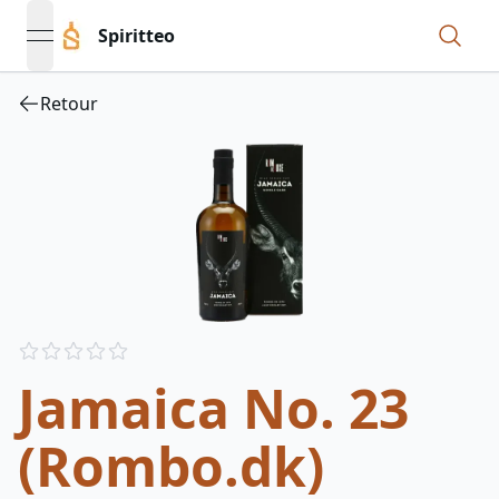
Spiritteo
open navigation menu
Retour
Reviews
out of 5 stars
Jamaica No. 23
(Rombo.dk)