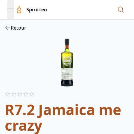
Spiritteo
open navigation menu
Retour
Reviews
out of 5 stars
R7.2 Jamaica me
crazy