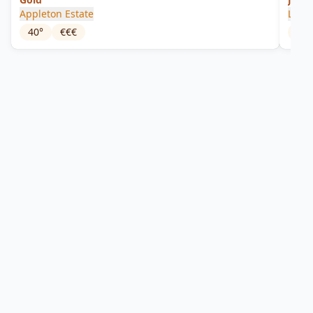
Appleton Estate
Long
40
°
€€€
56.