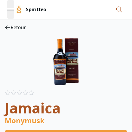
Spiritteo
open navigation menu
Retour
Reviews
out of 5 stars
Jamaica
Monymusk