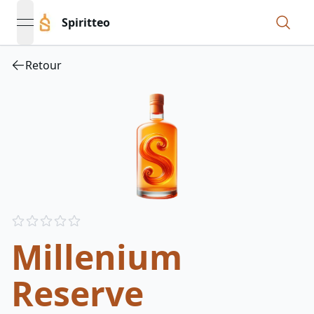
Spiritteo
open navigation menu
Retour
Reviews
out of 5 stars
Millenium
Reserve