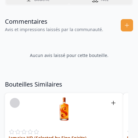
Commentaires
Avis et impressions laissés par la communauté.
Aucun avis laissé pour cette bouteille.
Bouteilles Similaires
Jamaica HD (Selected by Fine Spirits)
Jamai