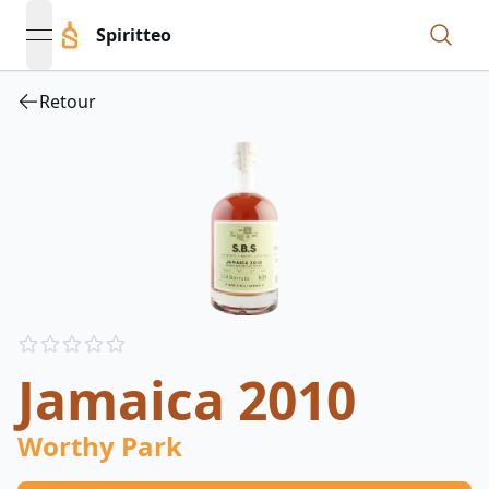
Spiritteo
open navigation menu
Retour
Reviews
out of 5 stars
Jamaica 2010
Worthy Park