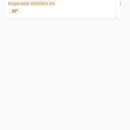
Emperador Distillers Inc
Tand
35
°
36
°