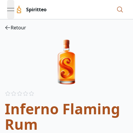
Spiritteo
open navigation menu
Retour
Reviews
out of 5 stars
Inferno Flaming
Rum