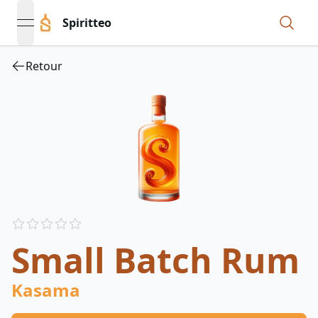
Spiritteo
open navigation menu
Retour
Reviews
out of 5 stars
Small Batch Rum
Kasama