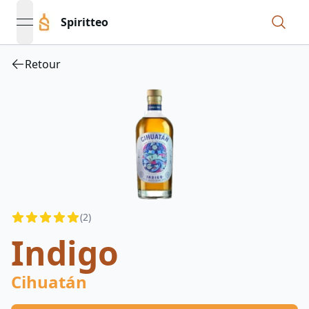
Spiritteo
open navigation menu
Retour
Reviews
(
2
)
4.3
out of 5 stars
Indigo
Cihuatán