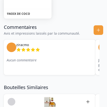
1
NOIX DE COCO
Commentaires
Avis et impressions laissés par la communauté.
ziracmo
Aucun commentaire
J'ado
packa
dans 
Bouteilles Similaires