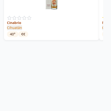
Cinabrio
Nahu
Cihuatán
Cihu
40
°
€€
47.