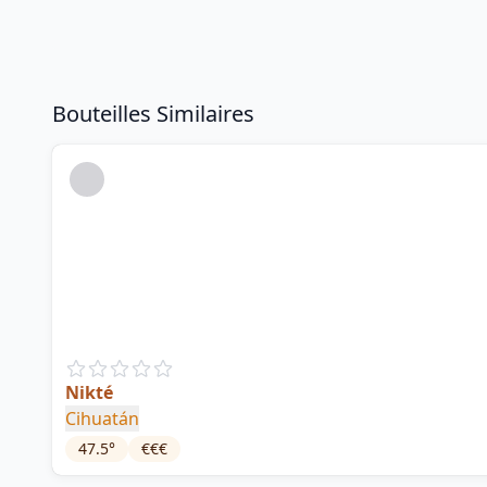
Bouteilles Similaires
Nikté
Cihuatán
47.5
°
€€€