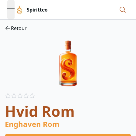
Spiritteo
open navigation menu
Retour
Reviews
out of 5 stars
Hvid Rom
Enghaven Rom