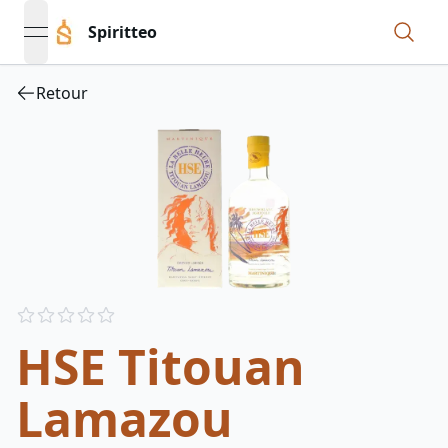
Spiritteo
open navigation menu
Retour
Reviews
out of 5 stars
HSE Titouan
Lamazou