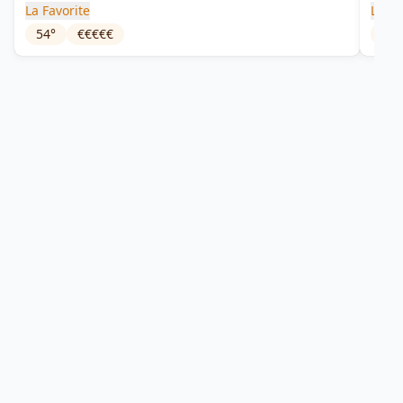
La Favorite
La Fa
54
°
€€€€€
45
°