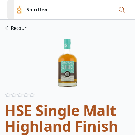
Spiritteo
open navigation menu
Retour
Reviews
out of 5 stars
HSE Single Malt
Highland Finish