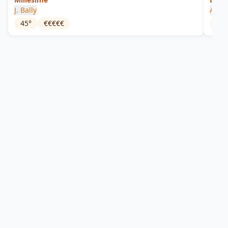
J. Bally
A171
45
°
€€€€€
54.