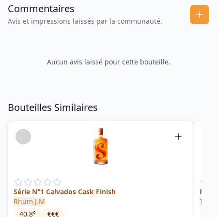
Commentaires
Avis et impressions laissés par la communauté.
Aucun avis laissé pour cette bouteille.
Bouteilles Similaires
Série N°1 Calvados Cask Finish
Finis
Rhum J.M
Trois
40.8
°
€€€
43
°