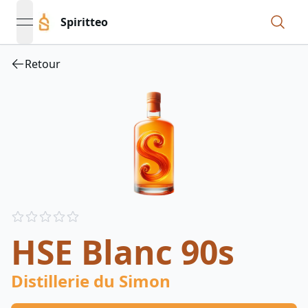
Spiritteo
open navigation menu
Retour
Reviews
out of 5 stars
HSE Blanc 90s
Distillerie du Simon