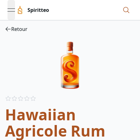
Spiritteo
open navigation menu
Retour
Reviews
out of 5 stars
Hawaiian
Agricole Rum