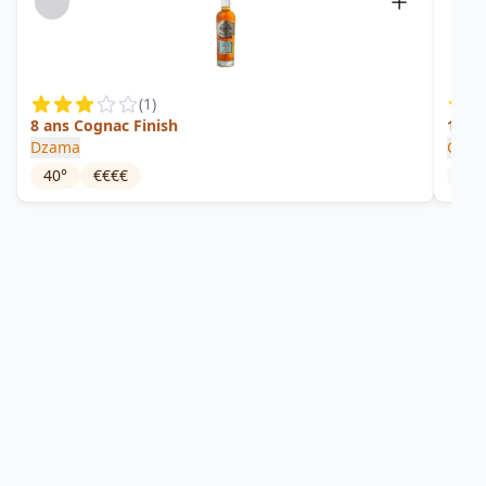
(
1
)
8 ans Cognac Finish
1870
Dzama
Cuba
40
°
€€€€
40
°