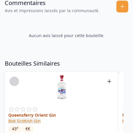
Commentaires
Avis et impressions laissés par la communauté.
Aucun avis laissé pour cette bouteille.
Bouteilles Similaires
Queensferry Orient Gin
No.1
Boë Scottish Gin
Porto
43
°
€€
42
°