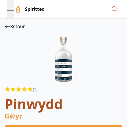
Spiritteo
open navigation menu
Retour
Reviews
(
1
)
5
out of 5 stars
Pinwydd
Gŵyr