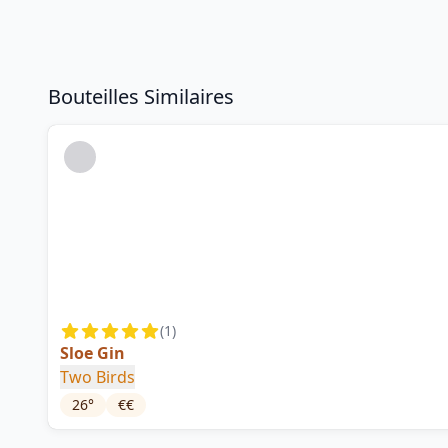
Bouteilles Similaires
(
1
)
Sloe Gin
Two Birds
26
°
€€