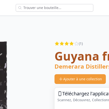
Reviews
(
1
)
4
out of 5 stars
Guyana f
Demerara Distiller
Ajouter à une collection
Téléchargez l'applica
Scannez, Découvrez, Collectionne